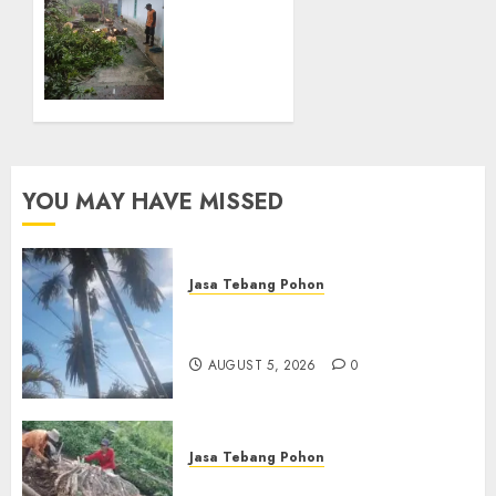
SEPTEMBER
Tebang
28, 2024
Pohon
0
Terbaik
di
Kotagede
SEPTEMBER
28, 2024
YOU MAY HAVE MISSED
0
Jasa Tebang Pohon
Jasa Tebang Pohon
Berpengalaman di Bali
AUGUST 5, 2026
0
Jasa Tebang Pohon
Tukang Pangkas Pohon