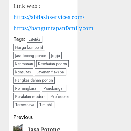
Link web :
https://sbflashservices.com/
https://banguntapanfamily.com
Tags:
Estetika
Harga kompetitif
Jasa tebang pohon
Jogja
Keamanan
Kesehatan pohon
Konsultasi
Layanan fleksibel
Pangkas dahan pohon
Pemangkasan
Penebangan
Peralatan modern
Profesional
Terpercaya
Tim ahli
Post
Previous
navigation
Previous
Jasa Potong