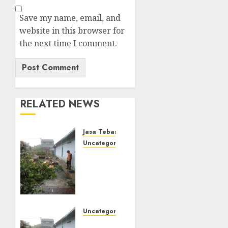
Save my name, email, and
website in this browser for
the next time I comment.
RELATED NEWS
Jasa Tebang Pohon Jogja
Uncategorized
Tukang
Pangkas
Pohon
Terbaik
di
Mantrijeron
Uncategorized
Spesialis