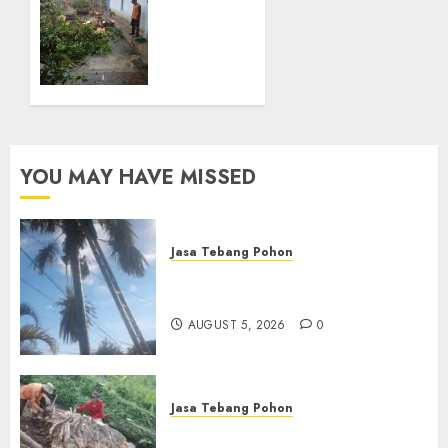
SEPTEMBER
Tebang
28, 2024
Pohon
0
Terbaik
di
Kotagede
SEPTEMBER
28, 2024
YOU MAY HAVE MISSED
0
Jasa Tebang Pohon
Jasa Tebang Pohon
Berpengalaman di Bali
AUGUST 5, 2026
0
Jasa Tebang Pohon
Tukang Pangkas Pohon