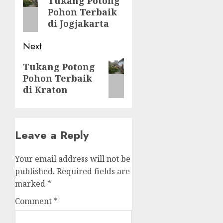
Tukang Potong
Pohon Terbaik
post:
di Jogjakarta
Next
Next
Tukang Potong
Pohon Terbaik
post:
di Kraton
Leave a Reply
Your email address will not be
published.
Required fields are
marked
*
Comment
*