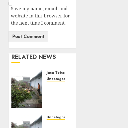
Save my name, email, and
website in this browser for
the next time I comment.
RELATED NEWS
Jasa Tebang Pohon Jogja
Uncategorized
Tukang
Pangkas
Pohon
Terbaik
di
Mantrijeron
Uncategorized
Spesialis