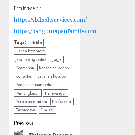
Link web :
https://sbflashservices.com/
https://banguntapanfamily.com
Tags:
Estetika
Harga kompetitif
Jasa tebang pohon
Jogja
Keamanan
Kesehatan pohon
Konsultasi
Layanan fleksibel
Pangkas dahan pohon
Pemangkasan
Penebangan
Peralatan modern
Profesional
Terpercaya
Tim ahli
Post
Previous
navigation
Previous