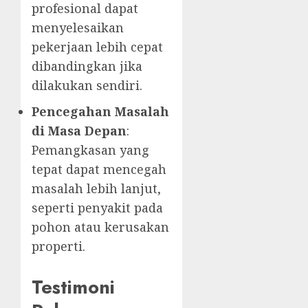
profesional dapat
menyelesaikan
pekerjaan lebih cepat
dibandingkan jika
dilakukan sendiri.
Pencegahan Masalah
di Masa Depan
:
Pemangkasan yang
tepat dapat mencegah
masalah lebih lanjut,
seperti penyakit pada
pohon atau kerusakan
properti.
Testimoni