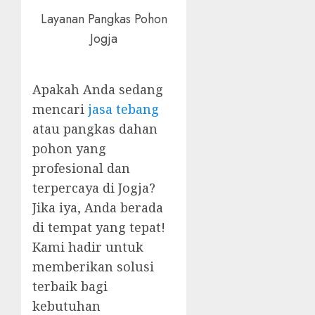
Layanan Pangkas Pohon
Jogja
Apakah Anda sedang
mencari
jasa tebang
atau pangkas dahan
pohon yang
profesional dan
terpercaya di Jogja?
Jika iya, Anda berada
di tempat yang tepat!
Kami hadir untuk
memberikan solusi
terbaik bagi
kebutuhan