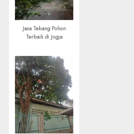
Jasa Tebang Pohon
Terbaik di Jogja