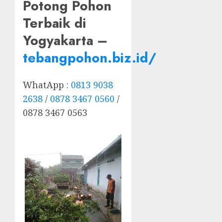
Potong Pohon
Terbaik di
Yogyakarta –
tebangpohon.biz.id/
WhatApp :
0813 9038
2638
/
0878 3467 0560
/
0878 3467 0563