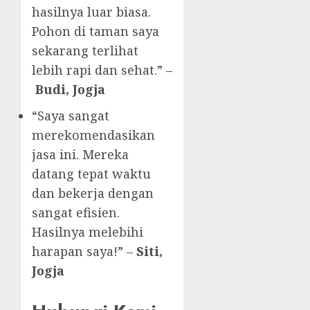
hasilnya luar biasa.
Pohon di taman saya
sekarang terlihat
lebih rapi dan sehat.” –
Budi, Jogja
“Saya sangat
merekomendasikan
jasa ini. Mereka
datang tepat waktu
dan bekerja dengan
sangat efisien.
Hasilnya melebihi
harapan saya!” –
Siti,
Jogja