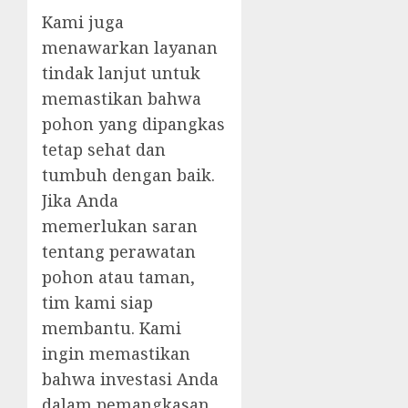
Kami juga
menawarkan layanan
tindak lanjut untuk
memastikan bahwa
pohon yang dipangkas
tetap sehat dan
tumbuh dengan baik.
Jika Anda
memerlukan saran
tentang perawatan
pohon atau taman,
tim kami siap
membantu. Kami
ingin memastikan
bahwa investasi Anda
dalam pemangkasan