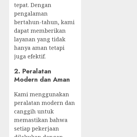
tepat. Dengan
pengalaman
bertahun-tahun, kami
dapat memberikan
layanan yang tidak
hanya aman tetapi
juga efektif.
2.
Peralatan
Modern dan Aman
Kami menggunakan
peralatan modern dan
canggih untuk
memastikan bahwa
setiap pekerjaan