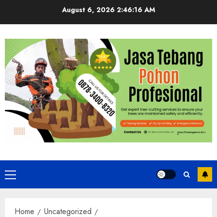
Skip
August 6, 2026
2:46:17 AM
to
content
Primary
Menu
Home
Uncategorized