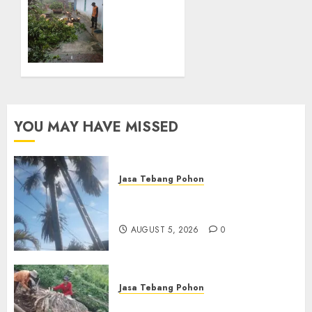
SEPTEMBER
Tebang
28, 2024
Pohon
0
Terbaik
di
Kotagede
SEPTEMBER
28, 2024
YOU MAY HAVE MISSED
0
Jasa Tebang Pohon
Jasa Tebang Pohon
Berpengalaman di Bali
AUGUST 5, 2026
0
Jasa Tebang Pohon
Tukang Pangkas Pohon