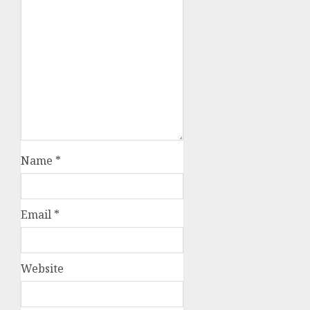
Name
*
Email
*
Website