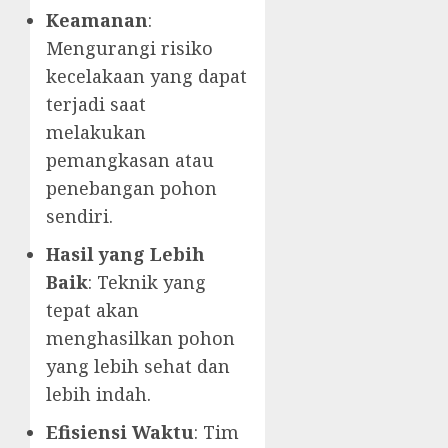
Keamanan
:
Mengurangi risiko
kecelakaan yang dapat
terjadi saat
melakukan
pemangkasan atau
penebangan pohon
sendiri.
Hasil yang Lebih
Baik
: Teknik yang
tepat akan
menghasilkan pohon
yang lebih sehat dan
lebih indah.
Efisiensi Waktu
: Tim