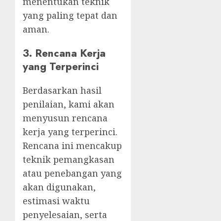
menentukan teknik
yang paling tepat dan
aman.
3.
Rencana Kerja
yang Terperinci
Berdasarkan hasil
penilaian, kami akan
menyusun rencana
kerja yang terperinci.
Rencana ini mencakup
teknik pemangkasan
atau penebangan yang
akan digunakan,
estimasi waktu
penyelesaian, serta