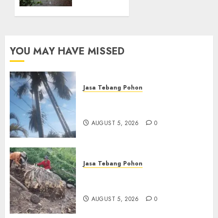
di
Kotagede
SEPTEMBER
28, 2024
YOU MAY HAVE MISSED
0
Jasa Tebang Pohon
Jasa Tebang Pohon
Berpengalaman di Bali
AUGUST 5, 2026
0
Jasa Tebang Pohon
Tukang Pangkas Pohon
Terbaik di Depok
AUGUST 5, 2026
0