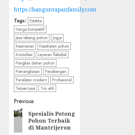
https://banguntapanfamily.com
Tags:
Estetika
Harga kompetitif
Jasa tebang pohon
Jogja
Keamanan
Kesehatan pohon
Konsultasi
Layanan fleksibel
Pangkas dahan pohon
Pemangkasan
Penebangan
Peralatan modern
Profesional
Terpercaya
Tim ahli
Post
Previous
navigation
Previous
Spesialis Potong
Pohon Terbaik
post:
di Mantrijeron