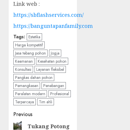
Link web :
https://sbflashservices.com/
https://banguntapanfamily.com
Tags:
Estetika
Harga kompetitif
Jasa tebang pohon
Jogja
Keamanan
Kesehatan pohon
Konsultasi
Layanan fleksibel
Pangkas dahan pohon
Pemangkasan
Penebangan
Peralatan modern
Profesional
Terpercaya
Tim ahli
Post
Previous
navigation
Previous
Tukang Potong