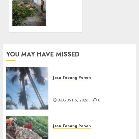
SEPTEMBER
Tebang
28, 2024
Pohon
0
Terbaik
di
Kotagede
SEPTEMBER
28, 2024
YOU MAY HAVE MISSED
0
Jasa Tebang Pohon
Jasa Tebang Pohon
Berpengalaman di Bali
AUGUST 5, 2026
0
Jasa Tebang Pohon
Tukang Pangkas Pohon