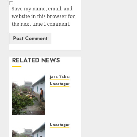
Save my name, email, and
website in this browser for
the next time I comment.
RELATED NEWS
Jasa Tebang Pohon Jogja
Uncategorized
Tukang
Pangkas
Pohon
Terbaik
di
Mantrijeron
Uncategorized
Spesialis