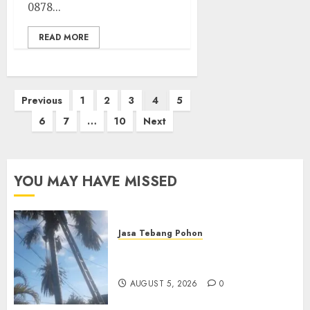
0878...
READ MORE
Posts
Previous
1
2
3
4
5
pagination
6
7
…
10
Next
YOU MAY HAVE MISSED
Jasa Tebang Pohon
Jasa Tebang Pohon
Berpengalaman di Bali
AUGUST 5, 2026
0