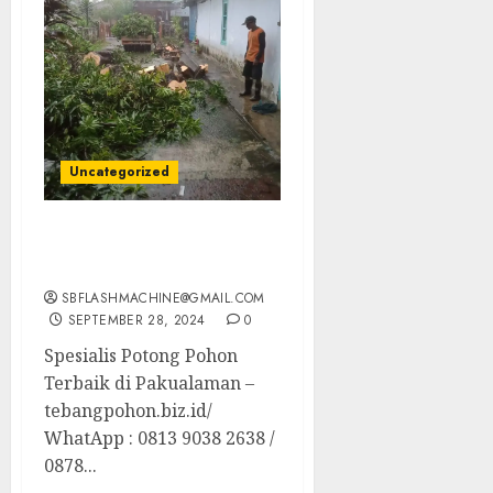
Uncategorized
Spesialis Potong Pohon
Terbaik di Pakualaman
SBFLASHMACHINE@GMAIL.COM
SEPTEMBER 28, 2024
0
Spesialis Potong Pohon
Terbaik di Pakualaman –
tebangpohon.biz.id/
WhatApp : 0813 9038 2638 /
0878...