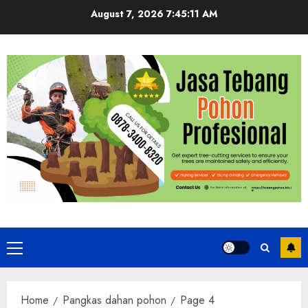
Skip
August 7, 2026
7:45:12 AM
to
content
Primary
Menu
Home
Pangkas dahan pohon
Page 4